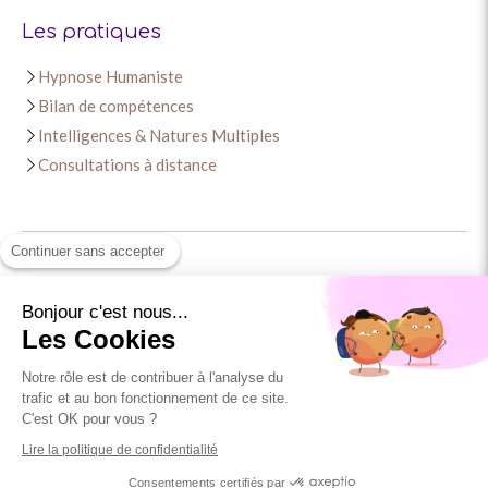
Les pratiques
Hypnose Humaniste
Bilan de compétences
Intelligences & Natures Multiples
Consultations à distance
Continuer sans accepter
Contact
Bonjour c'est nous...
Les Cookies
Céline Bouillaguet
18 rue des Moulins
Notre rôle est de contribuer à l'analyse du
68000
Colmar
trafic et au bon fonctionnement de ce site.
Afficher le téléphone
C'est OK pour vous ?
Lire la politique de confidentialité
Prendre rendez-vous
Consentements certifiés par