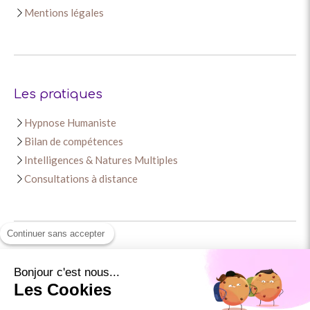
Mentions légales
Les pratiques
Hypnose Humaniste
Bilan de compétences
Intelligences & Natures Multiples
Consultations à distance
Continuer sans accepter
Contact
Bonjour c'est nous...
Céline Bouillaguet
Les Cookies
18 rue des Moulins