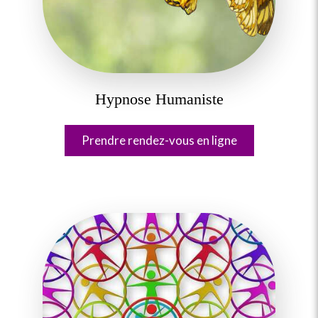
très rapidement, mes qualités et mes
limitations, ma facilité à communiquer et à
transmettre. Ça n’a pas été évident à accepter
mais mes intelligences et mes natures sont en
faite, pour la plupart, nourries. Finalement pas
la peine de tout jeter pour recommencer de
rien. Il suffit peut-être de moduler, d’adapter,
Hypnose Humaniste
de changer l’environnement. Ma
problématique a une possible solution et ce
n’était pas aussi loin que ce que je pensais de
Prendre rendez-vous en ligne
moi. Humainement également ce bilan m’a
permis de me découvrir un peu plus et de mieux
me connaitre. Moi qui suis une grande adepte
de la psychologie humaine et du travail
personnel, ce travail d’introspection et de
questionnement m’a ouvert encore un peu plus
les yeux sur ce qui me compose et sur ce qui
m’oriente au quotidien. Un grand merci à
Céline, pour son optimisme et son
accompagnement très personnalisé et très
juste. La profondeur de nos échanges et les
pistes ouvertes sont autant de petits cailloux